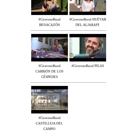
#CiceroneRural
#CiceroneRural HUÉVAR
BENACAZÓN
DEL ALJARAFE
#CiceroneRural
#CiceroneRural PILAS
CARRIÓN DE LOS
CÉSPEDES
#CiceroneRural
CASTILLEJA DEL
CAMPO