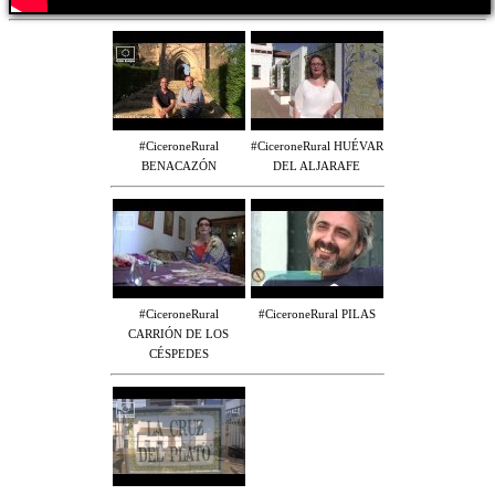
#CiceroneRural
#CiceroneRural HUÉVAR
BENACAZÓN
DEL ALJARAFE
#CiceroneRural
#CiceroneRural PILAS
CARRIÓN DE LOS
CÉSPEDES