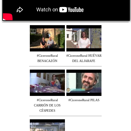
#CiceroneRural
#CiceroneRural HUÉVAR
BENACAZÓN
DEL ALJARAFE
#CiceroneRural
#CiceroneRural PILAS
CARRIÓN DE LOS
CÉSPEDES