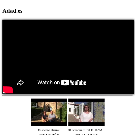
Adad.es
#CiceroneRural
#CiceroneRural HUÉVAR