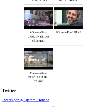
BENACAZÓN
DEL ALJARAFE
#CiceroneRural
#CiceroneRural PILAS
CARRIÓN DE LOS
CÉSPEDES
#CiceroneRural
CASTILLEJA DEL
CAMPO
Twitter
Tweets por @Aljarafe_Donana