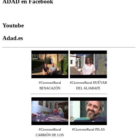
ADAD en Facebook
Youtube
Adad.es
#CiceroneRural
#CiceroneRural HUÉVAR
BENACAZÓN
DEL ALJARAFE
#CiceroneRural
#CiceroneRural PILAS
CARRIÓN DE LOS