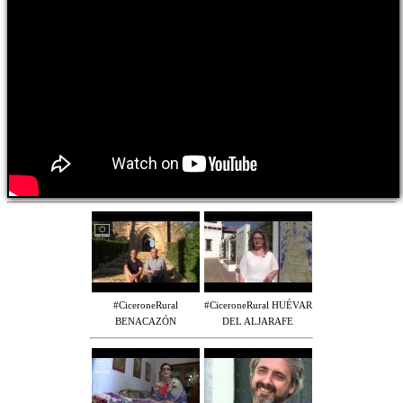
#CiceroneRural
#CiceroneRural HUÉVAR
BENACAZÓN
DEL ALJARAFE