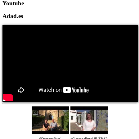
Youtube
Adad.es
#CiceroneRural
#CiceroneRural HUÉVAR