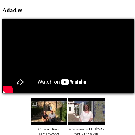
Adad.es
#CiceroneRural
#CiceroneRural HUÉVAR
BENACAZÓN
DEL ALJARAFE