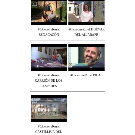
#CiceroneRural
#CiceroneRural HUÉVAR
BENACAZÓN
DEL ALJARAFE
#CiceroneRural
#CiceroneRural PILAS
CARRIÓN DE LOS
CÉSPEDES
#CiceroneRural
CASTILLEJA DEL