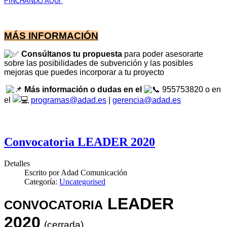
PINCHANDO AQUÍ
MÁS INFORMACIÓN
Consúltanos tu propuesta
para poder asesorarte
sobre las posibilidades de subvención y las posibles
mejoras que puedes incorporar a tu proyecto
M
ás información o dudas en el
955753820 o en
el
programas@adad.es
|
gerencia@adad.es
Convocatoria LEADER 2020
Detalles
Escrito por
Adad Comunicación
Categoría:
Uncategorised
LEADER
CONVOCATORIA
2020
(cerrada
)