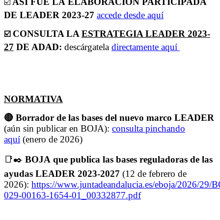
ASÍ FUE LA ELABORACIÓN PARTICIPADA
☑️
DE LEADER 2023-27
accede desde aquí
CONSULTA LA
ESTRATEGIA LEADER 2023-
☑️
27
DE ADAD:
descárgatela
directamente aquí
NORMATIVA
🔴 Borrador de las bases del nuevo marco LEADER
(aún sin publicar en BOJA):
consulta pinchando
aquí
(enero de 2026)
📑
✒️
BOJA que publica las bases reguladoras de las
ayudas LEADER 2023-2027
(12 de febrero de
2026):
https://www.juntadeandalucia.es/eboja/2026/29/
029-00163-1654-01_00332877.pdf