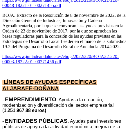
https://www.juntadeandalucia.es/eboja/2022/220/BOJA22-220-
00048-18221-01_00271455.pdf
BOJA. Extracto de la Resolución de 8 de noviembre de 2022, de la
Dirección General de Industrias, Innovación y Cadena
Agroalimentaria, por la que se convocan las ayudas previstas en la
Orden de 23 de noviembre de 2017, por la que se aprueban las
bases reguladoras para la concesión de las ayudas previstas en las
Estrategias de Desarrollo Local Leader en el marco de la submedida
19.2 del Programa de Desarrollo Rural de Andalucía 2014-2022.
https://www.juntadeandalucia.es/eboja/2022/220/BOJA22-220-
00003-18222-01_00271456.pdf
LÍNEAS DE AYUDAS ESPECÍFICAS
ALJARAFE-DOÑANA
EMPRENDIMIENTO
-
.
Ayudas a la creación,
modernización y diversificación del sector empresarial
(
1.251.967,88 euros)
ENTIDADES PÚBLICAS
-
.
Ayudas para inversiones
públicas de apoyo a la actividad económica, mejora de la