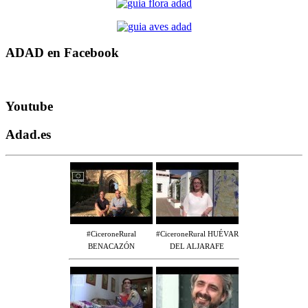
ADAD en Facebook
Youtube
Adad.es
#CiceroneRural
#CiceroneRural HUÉVAR
BENACAZÓN
DEL ALJARAFE