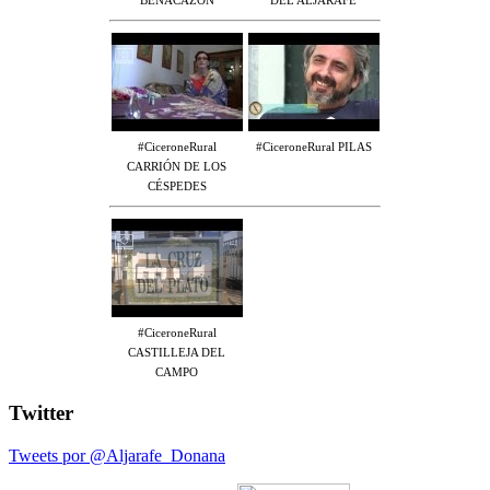
BENACAZÓN
DEL ALJARAFE
#CiceroneRural
#CiceroneRural PILAS
CARRIÓN DE LOS
CÉSPEDES
#CiceroneRural
CASTILLEJA DEL
CAMPO
Twitter
Tweets por @Aljarafe_Donana