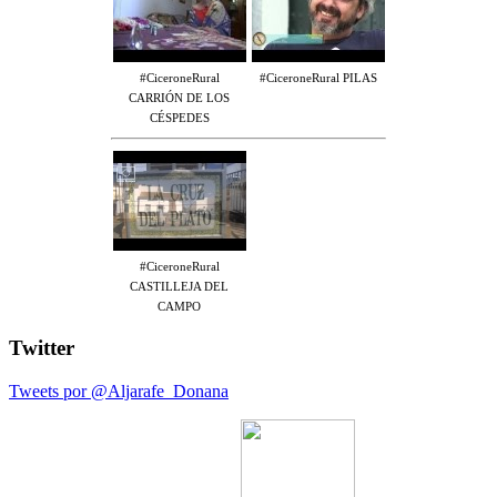
#CiceroneRural
#CiceroneRural PILAS
CARRIÓN DE LOS
CÉSPEDES
#CiceroneRural
CASTILLEJA DEL
CAMPO
Twitter
Tweets por @Aljarafe_Donana