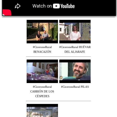
#CiceroneRural
#CiceroneRural HUÉVAR
BENACAZÓN
DEL ALJARAFE
#CiceroneRural
#CiceroneRural PILAS
CARRIÓN DE LOS
CÉSPEDES