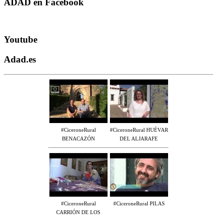
ADAD en Facebook
Youtube
Adad.es
#CiceroneRural
#CiceroneRural HUÉVAR
BENACAZÓN
DEL ALJARAFE
#CiceroneRural
#CiceroneRural PILAS
CARRIÓN DE LOS