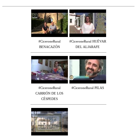
#CiceroneRural
#CiceroneRural HUÉVAR
BENACAZÓN
DEL ALJARAFE
#CiceroneRural
#CiceroneRural PILAS
CARRIÓN DE LOS
CÉSPEDES