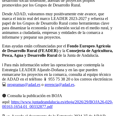
desarrollo social sostenible, además de proyectos propios
promovidos por los Grupos de Desarrollo Rural.
Desde ADAD, valoramos muy positivamente este avance, que
marca el inicio real del marco LEADER 2023-2027 y refuerza el
papel de los Grupos de Desarrollo Rural como herramientas clave
para dinamizar la economía y la cohesión social en el medio rural, y
animamos a ciudadanía, empresas y entidades de la comarca a
informarse y preparar sus proyectos.
Estas ayudas están cofinanciadas por el
Fondo Europeo Agrícola
de Desarrollo Rural (FEADER)
y la
Consejería de Agricultura,
Pesca, Agua y Desarrollo Rural
de la Junta de Andalucía.
ℹ️ Para más información sobre las operaciones que contempla la
Estrategia LEADER Aljarafe-Doñana y en las que pueden
enmarcarse los proyectos en la comarca, consulta al equipo técnico
de ADAD en el teléfono 📱 955 75 38 20 o los correos electrónicos
💻
programas@adad.es
o
gerencia@adad.es
.
🟠 Consulta la publicación en BOJA
aquí:
https://www.juntadeandalucia.es/eboja/2026/29/BOJA26-029-
00163-1654-01_00332877.pdf