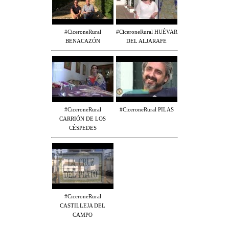
#CiceroneRural
#CiceroneRural HUÉVAR
BENACAZÓN
DEL ALJARAFE
#CiceroneRural
#CiceroneRural PILAS
CARRIÓN DE LOS
CÉSPEDES
#CiceroneRural
CASTILLEJA DEL
CAMPO