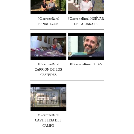
#CiceroneRural
#CiceroneRural HUÉVAR
BENACAZÓN
DEL ALJARAFE
#CiceroneRural
#CiceroneRural PILAS
CARRIÓN DE LOS
CÉSPEDES
#CiceroneRural
CASTILLEJA DEL
CAMPO