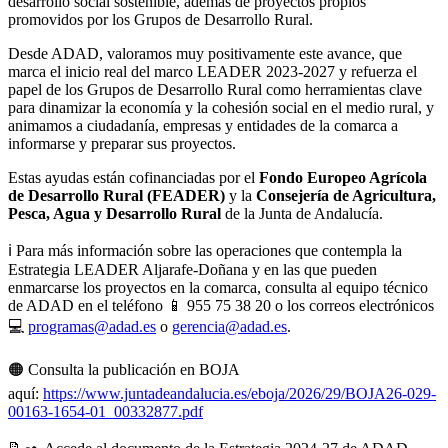
desarrollo social sostenible, además de proyectos propios
promovidos por los Grupos de Desarrollo Rural.
Desde ADAD, valoramos muy positivamente este avance, que
marca el inicio real del marco LEADER 2023-2027 y refuerza el
papel de los Grupos de Desarrollo Rural como herramientas clave
para dinamizar la economía y la cohesión social en el medio rural, y
animamos a ciudadanía, empresas y entidades de la comarca a
informarse y preparar sus proyectos.
Estas ayudas están cofinanciadas por el
Fondo Europeo Agrícola
de Desarrollo Rural (FEADER)
y la
Consejería de Agricultura,
Pesca, Agua y Desarrollo Rural
de la Junta de Andalucía.
ℹ️ Para más información sobre las operaciones que contempla la
Estrategia LEADER Aljarafe-Doñana y en las que pueden
enmarcarse los proyectos en la comarca, consulta al equipo técnico
de ADAD en el teléfono 📱 955 75 38 20 o los correos electrónicos
💻
programas@adad.es
o
gerencia@adad.es
.
🟠 Consulta la publicación en BOJA
aquí:
https://www.juntadeandalucia.es/eboja/2026/29/BOJA26-029-
00163-1654-01_00332877.pdf