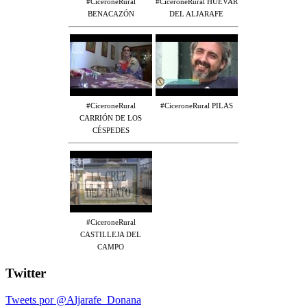
#CiceroneRural
#CiceroneRural HUÉVAR
BENACAZÓN
DEL ALJARAFE
#CiceroneRural
#CiceroneRural PILAS
CARRIÓN DE LOS
CÉSPEDES
#CiceroneRural
CASTILLEJA DEL
CAMPO
Twitter
Tweets por @Aljarafe_Donana