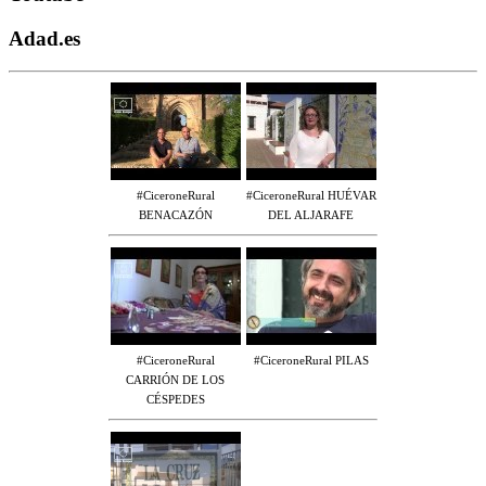
Adad.es
#CiceroneRural
#CiceroneRural HUÉVAR
BENACAZÓN
DEL ALJARAFE
#CiceroneRural
#CiceroneRural PILAS
CARRIÓN DE LOS
CÉSPEDES