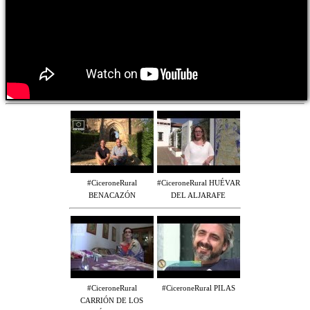
#CiceroneRural
#CiceroneRural HUÉVAR
BENACAZÓN
DEL ALJARAFE
#CiceroneRural
#CiceroneRural PILAS
CARRIÓN DE LOS