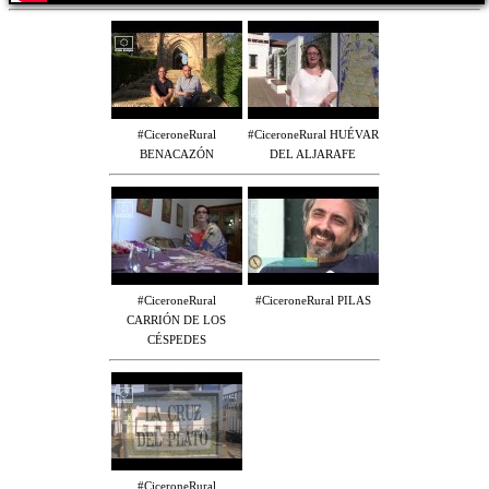
#CiceroneRural
#CiceroneRural HUÉVAR
BENACAZÓN
DEL ALJARAFE
#CiceroneRural
#CiceroneRural PILAS
CARRIÓN DE LOS
CÉSPEDES
#CiceroneRural