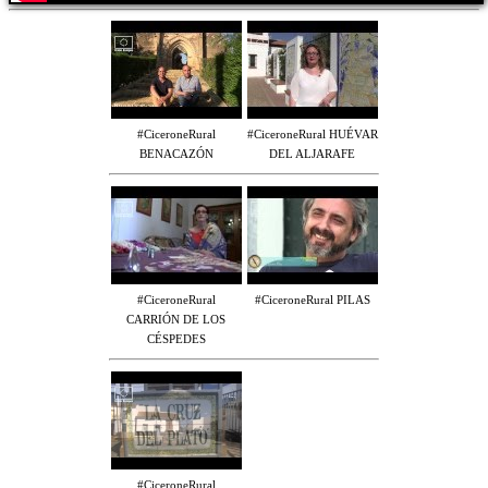
#CiceroneRural
#CiceroneRural HUÉVAR
BENACAZÓN
DEL ALJARAFE
#CiceroneRural
#CiceroneRural PILAS
CARRIÓN DE LOS
CÉSPEDES
#CiceroneRural