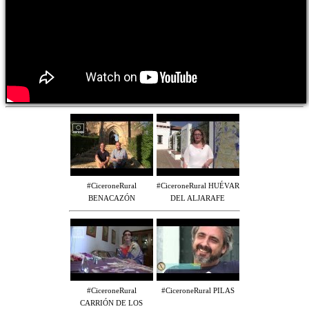
#CiceroneRural
#CiceroneRural HUÉVAR
BENACAZÓN
DEL ALJARAFE
#CiceroneRural
#CiceroneRural PILAS
CARRIÓN DE LOS