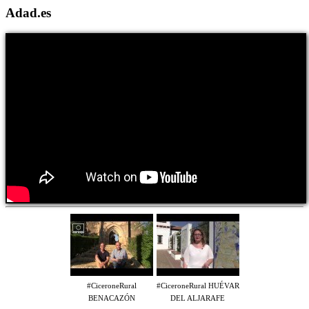
Adad.es
#CiceroneRural
#CiceroneRural HUÉVAR
BENACAZÓN
DEL ALJARAFE