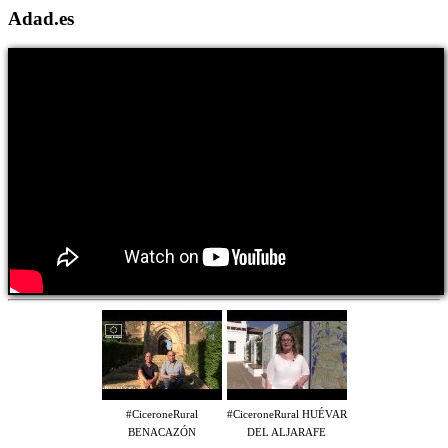
Adad.es
#CiceroneRural
#CiceroneRural HUÉVAR
BENACAZÓN
DEL ALJARAFE