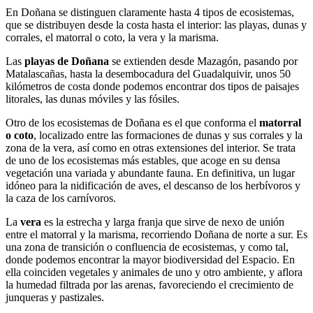
En Doñana se distinguen claramente hasta 4 tipos de ecosistemas,
que se distribuyen desde la costa hasta el interior: las playas, dunas y
corrales, el matorral o coto, la vera y la marisma.
Las
playas de Doñana
se extienden desde Mazagón, pasando por
Matalascañas, hasta la desembocadura del Guadalquivir, unos 50
kilómetros de costa donde podemos encontrar dos tipos de paisajes
litorales, las dunas móviles y las fósiles.
Otro de los ecosistemas de Doñana es el que conforma el
matorral
o coto
, localizado entre las formaciones de dunas y sus corrales y la
zona de la vera, así como en otras extensiones del interior. Se trata
de uno de los ecosistemas más estables, que acoge en su densa
vegetación una variada y abundante fauna. En definitiva, un lugar
idóneo para la nidificación de aves, el descanso de los herbívoros y
la caza de los carnívoros.
La
vera
es la estrecha y larga franja que sirve de nexo de unión
entre el matorral y la marisma, recorriendo Doñana de norte a sur. Es
una zona de transición o confluencia de ecosistemas, y como tal,
donde podemos encontrar la mayor biodiversidad del Espacio. En
ella coinciden vegetales y animales de uno y otro ambiente, y aflora
la humedad filtrada por las arenas, favoreciendo el crecimiento de
junqueras y pastizales.