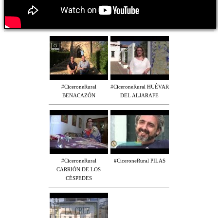
#CiceroneRural
#CiceroneRural HUÉVAR
BENACAZÓN
DEL ALJARAFE
#CiceroneRural
#CiceroneRural PILAS
CARRIÓN DE LOS
CÉSPEDES