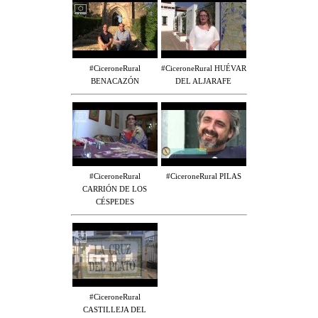
#CiceroneRural
#CiceroneRural HUÉVAR
BENACAZÓN
DEL ALJARAFE
#CiceroneRural
#CiceroneRural PILAS
CARRIÓN DE LOS
CÉSPEDES
#CiceroneRural
CASTILLEJA DEL