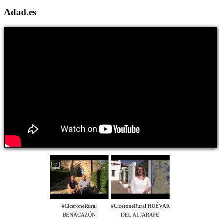
Adad.es
#CiceroneRural
#CiceroneRural HUÉVAR
BENACAZÓN
DEL ALJARAFE