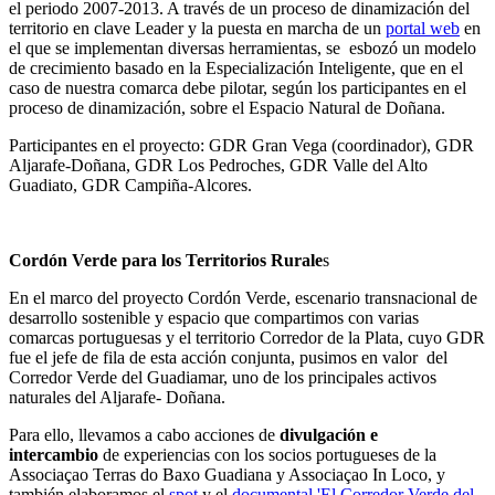
el periodo 2007-2013. A través de un proceso de dinamización del
territorio en clave Leader y la puesta en marcha de un
portal web
en
el que se implementan diversas herramientas, se esbozó un modelo
de crecimiento basado en la Especialización Inteligente, que en el
caso de nuestra comarca debe pilotar, según los participantes en el
proceso de dinamización, sobre el Espacio Natural de Doñana.
Participantes en el proyecto: GDR Gran Vega (coordinador), GDR
Aljarafe-Doñana, GDR Los Pedroches, GDR Valle del Alto
Guadiato, GDR Campiña-Alcores.
Cordón Verde para los Territorios Rurale
s
En el marco del proyecto Cordón Verde, escenario transnacional de
desarrollo sostenible y espacio que compartimos con varias
comarcas portuguesas y el territorio Corredor de la Plata, cuyo GDR
fue el jefe de fila de esta acción conjunta, pusimos en valor del
Corredor Verde del Guadiamar, uno de los principales activos
naturales del Aljarafe- Doñana.
Para ello, llevamos a cabo acciones de
divulgación e
intercambio
de experiencias con los socios portugueses de la
Associaçao Terras do Baxo Guadiana y Associaçao In Loco, y
también elaboramos el
spot
y el
documental 'El Corredor Verde del