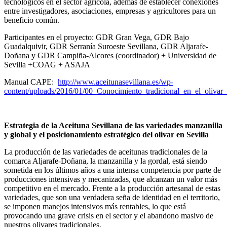
tecnológicos en el sector agrícola, además de establecer conexiones
entre investigadores, asociaciones, empresas y agricultores para un
beneficio común.
Participantes en el proyecto: GDR Gran Vega, GDR Bajo
Guadalquivir, GDR Serranía Suroeste Sevillana, GDR Aljarafe-
Doñana y GDR Campiña-Alcores (coordinador) + Universidad de
Sevilla +COAG + ASAJA
Manual CAPE:
http://www.aceitunasevillana.es/wp-
content/uploads/2016/01/00_Conocimiento_tradicional_en_el_olivar_
Estrategia de la Aceituna Sevillana de las variedades manzanilla
y global y el posicionamiento estratégico del olivar en Sevilla
La producción de las variedades de aceitunas tradicionales de la
comarca Aljarafe-Doñana, la manzanilla y la gordal, está siendo
sometida en los últimos años a una intensa competencia por parte de
producciones intensivas y mecanizadas, que alcanzan un valor más
competitivo en el mercado. Frente a la producción artesanal de estas
variedades, que son una verdadera seña de identidad en el territorio,
se imponen manejos intensivos más rentables, lo que está
provocando una grave crisis en el sector y el abandono masivo de
nuestros olivares tradicionales.