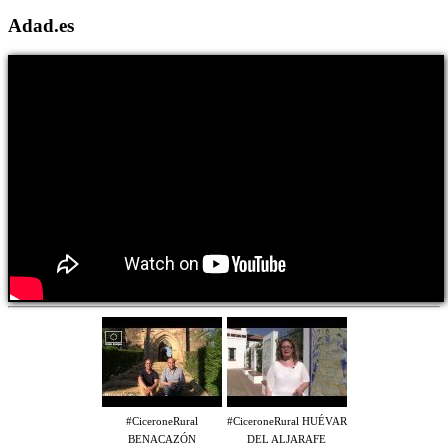
Adad.es
#CiceroneRural
#CiceroneRural HUÉVAR
BENACAZÓN
DEL ALJARAFE