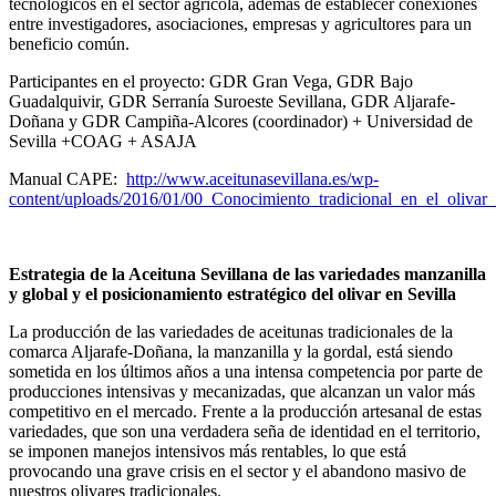
tecnológicos en el sector agrícola, además de establecer conexiones
entre investigadores, asociaciones, empresas y agricultores para un
beneficio común.
Participantes en el proyecto: GDR Gran Vega, GDR Bajo
Guadalquivir, GDR Serranía Suroeste Sevillana, GDR Aljarafe-
Doñana y GDR Campiña-Alcores (coordinador) + Universidad de
Sevilla +COAG + ASAJA
Manual CAPE:
http://www.aceitunasevillana.es/wp-
content/uploads/2016/01/00_Conocimiento_tradicional_en_el_olivar_
Estrategia de la Aceituna Sevillana de las variedades manzanilla
y global y el posicionamiento estratégico del olivar en Sevilla
La producción de las variedades de aceitunas tradicionales de la
comarca Aljarafe-Doñana, la manzanilla y la gordal, está siendo
sometida en los últimos años a una intensa competencia por parte de
producciones intensivas y mecanizadas, que alcanzan un valor más
competitivo en el mercado. Frente a la producción artesanal de estas
variedades, que son una verdadera seña de identidad en el territorio,
se imponen manejos intensivos más rentables, lo que está
provocando una grave crisis en el sector y el abandono masivo de
nuestros olivares tradicionales.