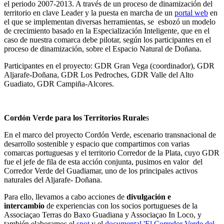
el periodo 2007-2013. A través de un proceso de dinamización del
territorio en clave Leader y la puesta en marcha de un
portal web
en
el que se implementan diversas herramientas, se esbozó un modelo
de crecimiento basado en la Especialización Inteligente, que en el
caso de nuestra comarca debe pilotar, según los participantes en el
proceso de dinamización, sobre el Espacio Natural de Doñana.
Participantes en el proyecto: GDR Gran Vega (coordinador), GDR
Aljarafe-Doñana, GDR Los Pedroches, GDR Valle del Alto
Guadiato, GDR Campiña-Alcores.
Cordón Verde para los Territorios Rurale
s
En el marco del proyecto Cordón Verde, escenario transnacional de
desarrollo sostenible y espacio que compartimos con varias
comarcas portuguesas y el territorio Corredor de la Plata, cuyo GDR
fue el jefe de fila de esta acción conjunta, pusimos en valor del
Corredor Verde del Guadiamar, uno de los principales activos
naturales del Aljarafe- Doñana.
Para ello, llevamos a cabo acciones de
divulgación e
intercambio
de experiencias con los socios portugueses de la
Associaçao Terras do Baxo Guadiana y Associaçao In Loco, y
también elaboramos el
spot
y el
documental 'El Corredor Verde del