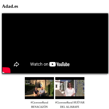
Adad.es
#CiceroneRural
#CiceroneRural HUÉVAR
BENACAZÓN
DEL ALJARAFE