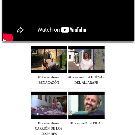
#CiceroneRural
#CiceroneRural HUÉVAR
BENACAZÓN
DEL ALJARAFE
#CiceroneRural
#CiceroneRural PILAS
CARRIÓN DE LOS
CÉSPEDES