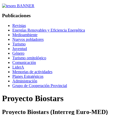
Publicaciones
Revistas
Energías Renovables y Eficiencia Energética
Medioambiente
Nuevos pobladores
Turismo
Juventud
Género
Turismo ornitológico
Comunicación
LiderA
Memorias de actividades
Planes Estratégicos
Administración
Grupo de Cooperación Provincial
Proyecto Biostars
Proyecto Biostars (Interreg Euro-MED)