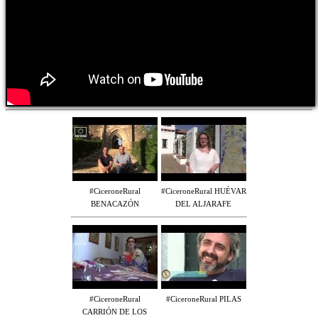
#CiceroneRural
#CiceroneRural HUÉVAR
BENACAZÓN
DEL ALJARAFE
#CiceroneRural
#CiceroneRural PILAS
CARRIÓN DE LOS