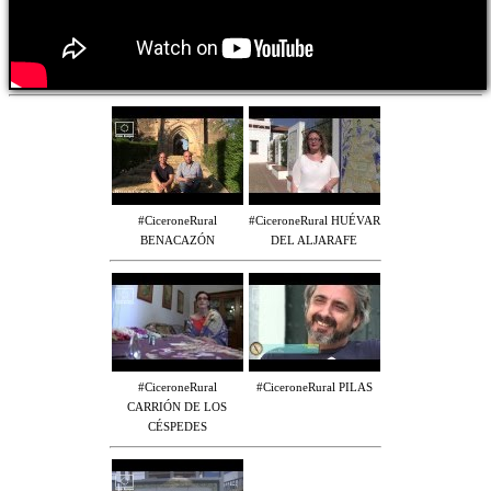
#CiceroneRural
#CiceroneRural HUÉVAR
BENACAZÓN
DEL ALJARAFE
#CiceroneRural
#CiceroneRural PILAS
CARRIÓN DE LOS
CÉSPEDES