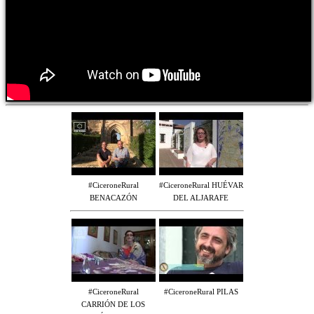
#CiceroneRural
#CiceroneRural HUÉVAR
BENACAZÓN
DEL ALJARAFE
#CiceroneRural
#CiceroneRural PILAS
CARRIÓN DE LOS