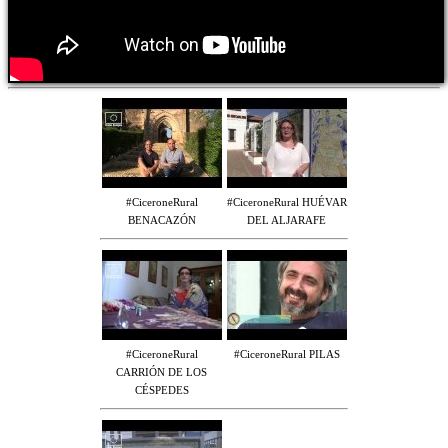
#CiceroneRural
#CiceroneRural HUÉVAR
BENACAZÓN
DEL ALJARAFE
#CiceroneRural
#CiceroneRural PILAS
CARRIÓN DE LOS
CÉSPEDES