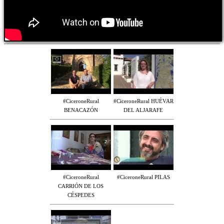
#CiceroneRural
#CiceroneRural HUÉVAR
BENACAZÓN
DEL ALJARAFE
#CiceroneRural
#CiceroneRural PILAS
CARRIÓN DE LOS
CÉSPEDES