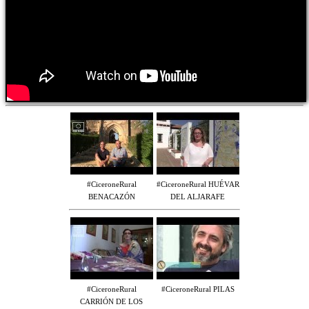
#CiceroneRural
#CiceroneRural HUÉVAR
BENACAZÓN
DEL ALJARAFE
#CiceroneRural
#CiceroneRural PILAS
CARRIÓN DE LOS