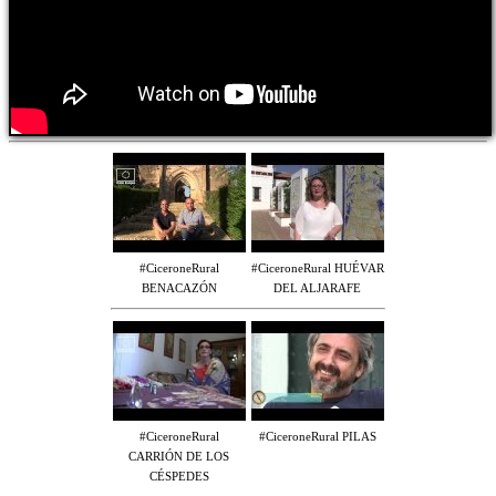
#CiceroneRural
#CiceroneRural HUÉVAR
BENACAZÓN
DEL ALJARAFE
#CiceroneRural
#CiceroneRural PILAS
CARRIÓN DE LOS
CÉSPEDES