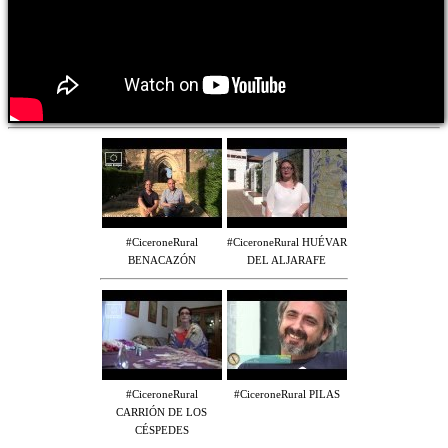
#CiceroneRural
#CiceroneRural HUÉVAR
BENACAZÓN
DEL ALJARAFE
#CiceroneRural
#CiceroneRural PILAS
CARRIÓN DE LOS
CÉSPEDES