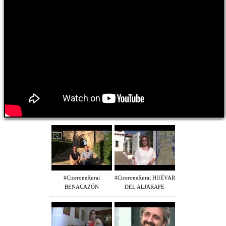
#CiceroneRural
#CiceroneRural HUÉVAR
BENACAZÓN
DEL ALJARAFE