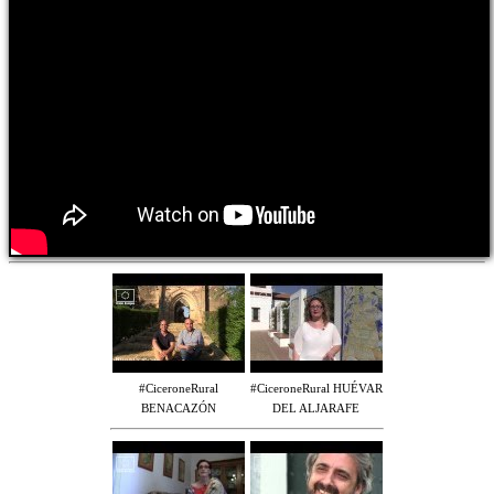
#CiceroneRural
#CiceroneRural HUÉVAR
BENACAZÓN
DEL ALJARAFE