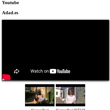
Youtube
Adad.es
#CiceroneRural
#CiceroneRural HUÉVAR