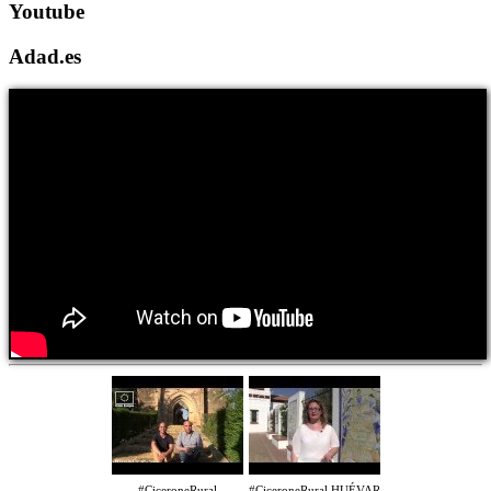
Youtube
Adad.es
#CiceroneRural
#CiceroneRural HUÉVAR