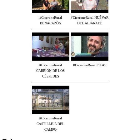
#CiceroneRural
#CiceroneRural HUÉVAR
BENACAZÓN
DEL ALJARAFE
#CiceroneRural
#CiceroneRural PILAS
CARRIÓN DE LOS
CÉSPEDES
#CiceroneRural
CASTILLEJA DEL
CAMPO