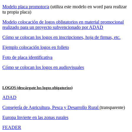
Modelo placa promotor/a
(utiliza este modelo en word para realizar
tu propia placa)
Modelo colocación de logos obligatorios en material promocional
realizado para un proyecto subvencionado por ADAD
Cómo se colocan los logos en inscripciones, hoja de firmas, etc.
Ejemplo colocación logos en folleto
Foto de placa identificativa
Cómo se colocan los logos en audiovisuales
LOGOS (descárgate los logos obigatorios)
ADAD
Consejería de Agricultura, Pesca y Desarrollo Rural
(transparente)
Europa Invierte en las zonas rurales
FEADER