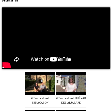
#CiceroneRural
#CiceroneRural HUÉVAR
BENACAZÓN
DEL ALJARAFE