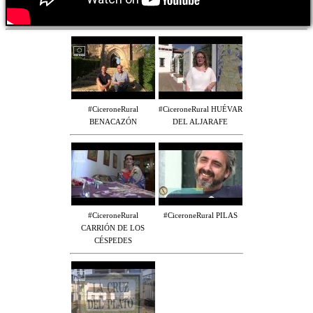
#CiceroneRural
#CiceroneRural HUÉVAR
BENACAZÓN
DEL ALJARAFE
#CiceroneRural
#CiceroneRural PILAS
CARRIÓN DE LOS
CÉSPEDES