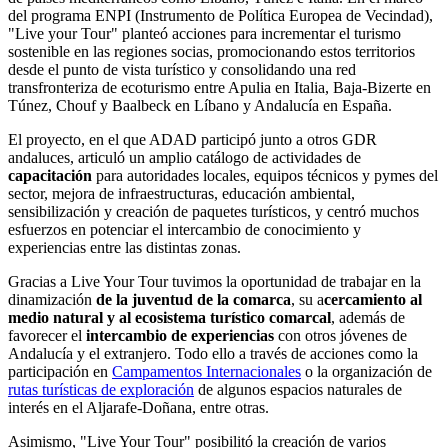
del programa ENPI (Instrumento de Política Europea de Vecindad),
"Live your Tour" planteó acciones para incrementar el turismo
sostenible en las regiones socias, promocionando estos territorios
desde el punto de vista turístico y consolidando una red
transfronteriza de ecoturismo entre Apulia en Italia, Baja-Bizerte en
Túnez, Chouf y Baalbeck en Líbano y Andalucía en España.
El proyecto, en el que ADAD participó junto a otros GDR
andaluces, articuló un amplio catálogo de actividades de
capacitación
para autoridades locales, equipos técnicos y pymes del
sector, mejora de infraestructuras, educación ambiental,
sensibilización y creación de paquetes turísticos, y centró muchos
esfuerzos en potenciar el intercambio de conocimiento y
experiencias entre las distintas zonas.
Gracias a Live Your Tour tuvimos la oportunidad de trabajar en la
dinamización
de la juventud de la comarca
, su a
cercamiento al
medio natural y al ecosistema turístico comarcal
, además de
favorecer el
intercambio de experiencias
con otros jóvenes de
Andalucía y el extranjero. Todo ello a través de acciones como la
participación en
Campamentos Internacionales
o la organización de
rutas turísticas de exploración
de algunos espacios naturales de
interés en el Aljarafe-Doñana, entre otras.
Asimismo, "Live Your Tour" posibilitó la creación de varios