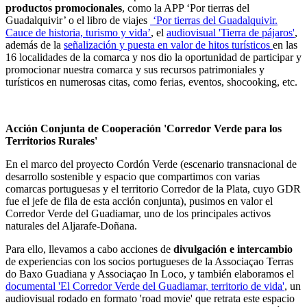
productos promocionales
, como la APP ‘Por tierras del
Guadalquivir’ o el libro de viajes
‘Por tierras del Guadalquivir.
Cauce de historia, turismo y vida’
, el
audiovisual 'Tierra de pájaros'
,
además de la
señalización y puesta en valor de hitos turísticos
en las
16 localidades de la comarca y nos dio la oportunidad de participar y
promocionar nuestra comarca y sus recursos patrimoniales y
turísticos en numerosas citas, como ferias, eventos, shocooking, etc.
Acción Conjunta de Cooperación 'Corredor Verde para los
Territorios Rurales'
En el marco del proyecto Cordón Verde (escenario transnacional de
desarrollo sostenible y espacio que compartimos con varias
comarcas portuguesas y el territorio Corredor de la Plata, cuyo GDR
fue el jefe de fila de esta acción conjunta), pusimos en valor el
Corredor Verde del Guadiamar, uno de los principales activos
naturales del Aljarafe-Doñana.
Para ello, llevamos a cabo acciones de
divulgación e intercambio
de experiencias con los socios portugueses de la Associaçao Terras
do Baxo Guadiana y Associaçao In Loco, y también elaboramos el
documental 'El Corredor Verde del Guadiamar, territorio de vida'
, un
audiovisual rodado en formato 'road movie' que retrata este espacio