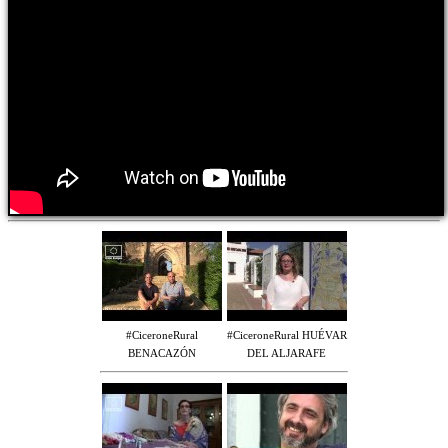
#CiceroneRural
#CiceroneRural HUÉVAR
BENACAZÓN
DEL ALJARAFE