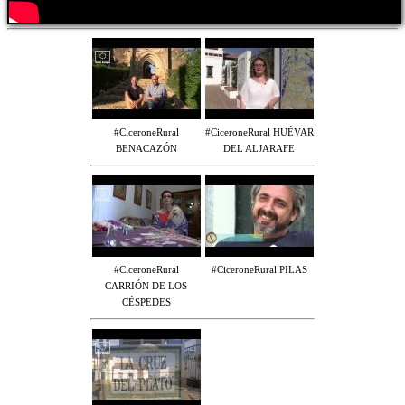
#CiceroneRural
#CiceroneRural HUÉVAR
BENACAZÓN
DEL ALJARAFE
#CiceroneRural
#CiceroneRural PILAS
CARRIÓN DE LOS
CÉSPEDES