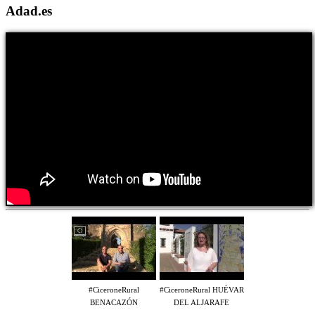
Adad.es
#CiceroneRural
#CiceroneRural HUÉVAR
BENACAZÓN
DEL ALJARAFE